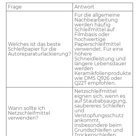
Frage
Antwort
Für die allgemeine
Nachbearbeitung
werden häufig
Schleifmittel auf
Filmbasis oder
hochwertige
Welches ist das beste
Papierschleifmittel
Schleifpapier für die
verwendet. Für eine
Autoreparaturlackierung?
höhere
Schneidleistung und
längere Lebensdauer
werden
Keramikfolienprodukte
wie DMS Q926 oder
Q22T empfohlen.
Netzschleifmittel
eignen sich, wenn es
auf Staubabsaugung,
saubereres Schleifen
Wann sollte ich
und
Netzschleifmittel
Verstopfungsschutz
verwenden?
ankommt,
insbesondere beim
Grundschleifen und
Trockenschleifen.