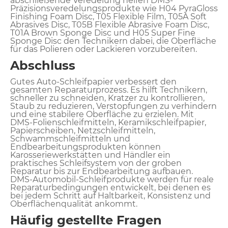
abschließende Veredelung helfen DMS-
Präzisionsveredelungsprodukte wie H04 PyraGloss
Finishing Foam Disc, T05 Flexible Film, T05A Soft
Abrasives Disc, T05B Flexible Abrasive Foam Disc,
T01A Brown Sponge Disc und H05 Super Fine
Sponge Disc den Technikern dabei, die Oberfläche
für das Polieren oder Lackieren vorzubereiten.
Abschluss
Gutes Auto-Schleifpapier verbessert den
gesamten Reparaturprozess. Es hilft Technikern,
schneller zu schneiden, Kratzer zu kontrollieren,
Staub zu reduzieren, Verstopfungen zu verhindern
und eine stabilere Oberfläche zu erzielen. Mit
DMS-Folienschleifmitteln, Keramikschleifpapier,
Papierscheiben, Netzschleifmitteln,
Schwammschleifmitteln und
Endbearbeitungsprodukten können
Karosseriewerkstätten und Händler ein
praktisches Schleifsystem von der groben
Reparatur bis zur Endbearbeitung aufbauen.
DMS-Automobil-Schleifprodukte werden für reale
Reparaturbedingungen entwickelt, bei denen es
bei jedem Schritt auf Haltbarkeit, Konsistenz und
Oberflächenqualität ankommt.
Häufig gestellte Fragen