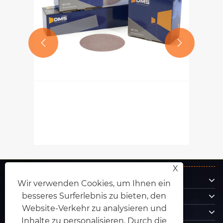


Was sind Netzschleifmittel und
wie können sie Ihre
Oberflächenveredelung
Mehr sehen >>
verbessern?
X
Über uns
Wir verwenden Cookies, um Ihnen ein
Produkte
besseres Surferlebnis zu bieten, den
Kontaktiere uns
Website-Verkehr zu analysieren und
Inhalte zu personalisieren. Durch die