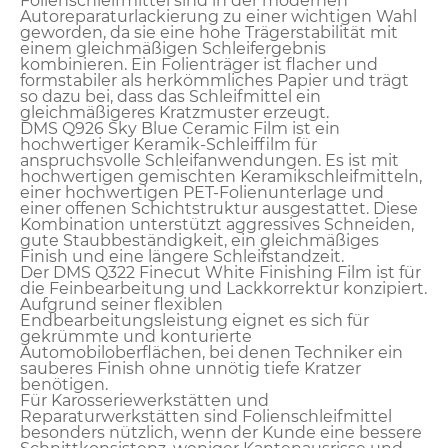
Folienschleifmittel sind in der modernen
Autoreparaturlackierung zu einer wichtigen Wahl
geworden, da sie eine hohe Trägerstabilität mit
einem gleichmäßigen Schleifergebnis
kombinieren. Ein Folienträger ist flacher und
formstabiler als herkömmliches Papier und trägt
so dazu bei, dass das Schleifmittel ein
gleichmäßigeres Kratzmuster erzeugt.
DMS Q926 Sky Blue Ceramic Film ist ein
hochwertiger Keramik-Schleiffilm für
anspruchsvolle Schleifanwendungen. Es ist mit
hochwertigen gemischten Keramikschleifmitteln,
einer hochwertigen PET-Folienunterlage und
einer offenen Schichtstruktur ausgestattet. Diese
Kombination unterstützt aggressives Schneiden,
gute Staubbeständigkeit, ein gleichmäßiges
Finish und eine längere Schleifstandzeit.
Der DMS Q322 Finecut White Finishing Film ist für
die Feinbearbeitung und Lackkorrektur konzipiert.
Aufgrund seiner flexiblen
Endbearbeitungsleistung eignet es sich für
gekrümmte und konturierte
Automobiloberflächen, bei denen Techniker ein
sauberes Finish ohne unnötig tiefe Kratzer
benötigen.
Für Karosseriewerkstätten und
Reparaturwerkstätten sind Folienschleifmittel
besonders nützlich, wenn der Kunde eine bessere