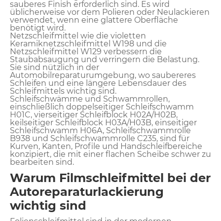
sauberes Finish erforderlich sind. Es wird
üblicherweise vor dem Polieren oder Neulackieren
verwendet, wenn eine glattere Oberfläche
benötigt wird.
Netzschleifmittel wie die violetten
Keramiknetzschleifmittel W198 und die
Netzschleifmittel W129 verbessern die
Staubabsaugung und verringern die Belastung.
Sie sind nützlich in der
Automobilreparaturumgebung, wo saubereres
Schleifen und eine längere Lebensdauer des
Schleifmittels wichtig sind.
Schleifschwämme und Schwammrollen,
einschließlich doppelseitiger Schleifschwamm
H01C, vierseitiger Schleifblock H02A/H02B,
keilseitiger Schleifblock H03A/H03B, einseitiger
Schleifschwamm H06A, Schleifschwammrolle
B938 und Schleifschwammrolle C235, sind für
Kurven, Kanten, Profile und Handschleifbereiche
konzipiert, die mit einer flachen Scheibe schwer zu
bearbeiten sind.
Warum Filmschleifmittel bei der
Autoreparaturlackierung
wichtig sind