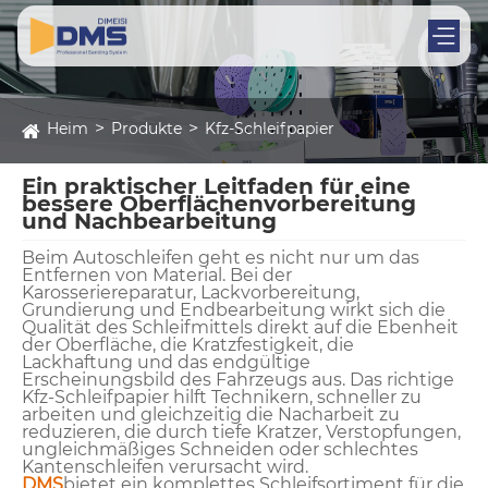
Heim
Produkte
Kfz-Schleifpapier
Ein praktischer Leitfaden für eine
bessere Oberflächenvorbereitung
und Nachbearbeitung
Beim Autoschleifen geht es nicht nur um das
Entfernen von Material. Bei der
Karosseriereparatur, Lackvorbereitung,
Grundierung und Endbearbeitung wirkt sich die
Qualität des Schleifmittels direkt auf die Ebenheit
der Oberfläche, die Kratzfestigkeit, die
Lackhaftung und das endgültige
Erscheinungsbild des Fahrzeugs aus. Das richtige
Kfz-Schleifpapier hilft Technikern, schneller zu
arbeiten und gleichzeitig die Nacharbeit zu
reduzieren, die durch tiefe Kratzer, Verstopfungen,
ungleichmäßiges Schneiden oder schlechtes
Kantenschleifen verursacht wird.
DMS
bietet ein komplettes Schleifsortiment für die