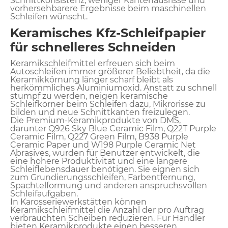
Schnittkonsistenz, weniger Kantenausrisse und
vorhersehbarere Ergebnisse beim maschinellen
Schleifen wünscht.
Keramisches Kfz-Schleifpapier
für schnelleres Schneiden
Keramikschleifmittel erfreuen sich beim
Autoschleifen immer größerer Beliebtheit, da die
Keramikkörnung länger scharf bleibt als
herkömmliches Aluminiumoxid. Anstatt zu schnell
stumpf zu werden, neigen keramische
Schleifkörner beim Schleifen dazu, Mikrorisse zu
bilden und neue Schnittkanten freizulegen.
Die Premium-Keramikprodukte von DMS,
darunter Q926 Sky Blue Ceramic Film, Q22T Purple
Ceramic Film, Q227 Green Film, B938 Purple
Ceramic Paper und W198 Purple Ceramic Net
Abrasives, wurden für Benutzer entwickelt, die
eine höhere Produktivität und eine längere
Schleiflebensdauer benötigen. Sie eignen sich
zum Grundierungsschleifen, Farbentfernung,
Spachtelformung und anderen anspruchsvollen
Schleifaufgaben.
In Karosseriewerkstätten können
Keramikschleifmittel die Anzahl der pro Auftrag
verbrauchten Scheiben reduzieren. Für Händler
bieten Keramikprodukte einen besseren