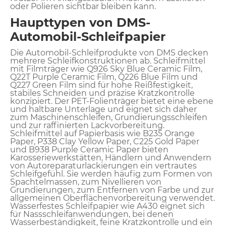
oder Polieren sichtbar bleiben kann.
Haupttypen von DMS-
Automobil-Schleifpapier
Die Automobil-Schleifprodukte von DMS decken
mehrere Schleifkonstruktionen ab. Schleifmittel
mit Filmträger wie Q926 Sky Blue Ceramic Film,
Q22T Purple Ceramic Film, Q226 Blue Film und
Q227 Green Film sind für hohe Reißfestigkeit,
stabiles Schneiden und präzise Kratzkontrolle
konzipiert. Der PET-Folienträger bietet eine ebene
und haltbare Unterlage und eignet sich daher
zum Maschinenschleifen, Grundierungsschleifen
und zur raffinierten Lackvorbereitung.
Schleifmittel auf Papierbasis wie B235 Orange
Paper, P338 Clay Yellow Paper, C225 Gold Paper
und B938 Purple Ceramic Paper bieten
Karosseriewerkstätten, Händlern und Anwendern
von Autoreparaturlackierungen ein vertrautes
Schleifgefühl. Sie werden häufig zum Formen von
Spachtelmassen, zum Nivellieren von
Grundierungen, zum Entfernen von Farbe und zur
allgemeinen Oberflächenvorbereitung verwendet.
Wasserfestes Schleifpapier wie A430 eignet sich
für Nassschleifanwendungen, bei denen
Wasserbeständigkeit, feine Kratzkontrolle und ein