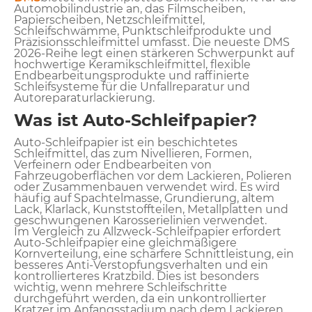
Automobilindustrie an, das Filmscheiben,
Papierscheiben, Netzschleifmittel,
Schleifschwämme, Punktschleifprodukte und
Präzisionsschleifmittel umfasst. Die neueste DMS
2026-Reihe legt einen stärkeren Schwerpunkt auf
hochwertige Keramikschleifmittel, flexible
Endbearbeitungsprodukte und raffinierte
Schleifsysteme für die Unfallreparatur und
Autoreparaturlackierung.
Was ist Auto-Schleifpapier?
Auto-Schleifpapier ist ein beschichtetes
Schleifmittel, das zum Nivellieren, Formen,
Verfeinern oder Endbearbeiten von
Fahrzeugoberflächen vor dem Lackieren, Polieren
oder Zusammenbauen verwendet wird. Es wird
häufig auf Spachtelmasse, Grundierung, altem
Lack, Klarlack, Kunststoffteilen, Metallplatten und
geschwungenen Karosserielinien verwendet.
Im Vergleich zu Allzweck-Schleifpapier erfordert
Auto-Schleifpapier eine gleichmäßigere
Kornverteilung, eine schärfere Schnittleistung, ein
besseres Anti-Verstopfungsverhalten und ein
kontrollierteres Kratzbild. Dies ist besonders
wichtig, wenn mehrere Schleifschritte
durchgeführt werden, da ein unkontrollierter
Kratzer im Anfangsstadium nach dem Lackieren