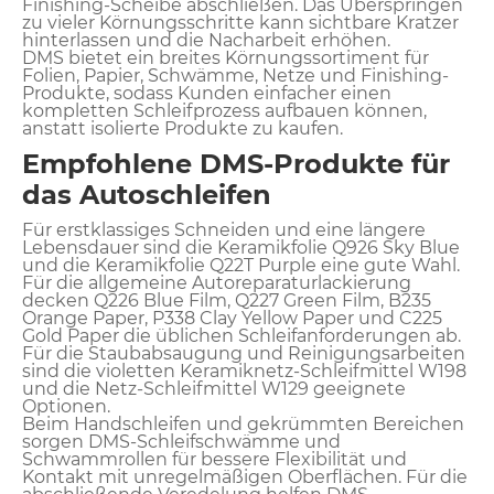
Finishing-Scheibe abschließen. Das Überspringen
zu vieler Körnungsschritte kann sichtbare Kratzer
hinterlassen und die Nacharbeit erhöhen.
DMS bietet ein breites Körnungssortiment für
Folien, Papier, Schwämme, Netze und Finishing-
Produkte, sodass Kunden einfacher einen
kompletten Schleifprozess aufbauen können,
anstatt isolierte Produkte zu kaufen.
Empfohlene DMS-Produkte für
das Autoschleifen
Für erstklassiges Schneiden und eine längere
Lebensdauer sind die Keramikfolie Q926 Sky Blue
und die Keramikfolie Q22T Purple eine gute Wahl.
Für die allgemeine Autoreparaturlackierung
decken Q226 Blue Film, Q227 Green Film, B235
Orange Paper, P338 Clay Yellow Paper und C225
Gold Paper die üblichen Schleifanforderungen ab.
Für die Staubabsaugung und Reinigungsarbeiten
sind die violetten Keramiknetz-Schleifmittel W198
und die Netz-Schleifmittel W129 geeignete
Optionen.
Beim Handschleifen und gekrümmten Bereichen
sorgen DMS-Schleifschwämme und
Schwammrollen für bessere Flexibilität und
Kontakt mit unregelmäßigen Oberflächen. Für die